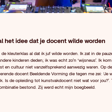
 al het idee dat je docent wilde worden
in de kleuterklas al dat ik juf wilde worden. Ik zat in de pau
ndere kinderen deden; ik was echt zo’n ‘wijsneus’. Ik kom 
nst en cultuur niet vanzelfsprekend aanwezig waren. Op d
irerende docent Beeldende Vorming die tegen me zei: ‘Je w
uk. Is de opleiding tot kunstvakdocent niet wat voor jou?’
combinatie bestond. Zij werd echt mijn boegbeeld.