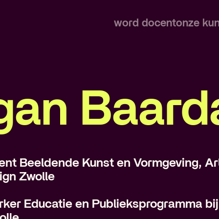
word docent
onze ku
an Baard
cent Beeldende Kunst en Vormgeving, A
ign Zwolle
ker Educatie en Publieksprogramma bi
olle