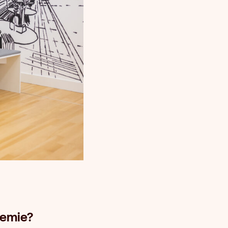
demie?