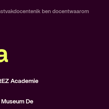
nstvakdocenten
ik ben docent
waarom
a
rtEZ Academie
j Museum De