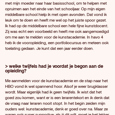
met mijn moeder naar haar basisschool, om te helpen met
opruimen aan het einde van het schooljaar. Op mijn eigen
middelbare school hielp ik met open avonden. Dat vond ik
leuk om te doen en heeft me wel op het juiste spoor gezet.
Ik had op de middelbare school een hele fijne kunstdocent.
Zij was echt een voorbeeld en heeft me ook aangemoedigd
om me aan te melden voor de kunstacademie. In havo 4
heb ik de vooropleiding, een portfoliocursus en meteen ook
toelating gedaan. Je kunt dat een jaar eerder doen.
> welke twijfels had je voordat je begon aan de
opleiding?
Me aanmelden voor de kunstacademie en de stap naar het
HBO vond ik wel spannend hoor. Alsof je weer brugklasser
wordt. Maar eigenlijk had ik geen twijfels. Ik wist dat het
goed zou komen, want er is een lerarentekort en ik denk dat
de vraag naar leraren nooit stopt. In het begin zeiden mijn
ouders wel: kunstacademie, denk er goed over na. Maar ze
waren ook super supportive: als jij dit wilt, moet je het lekker